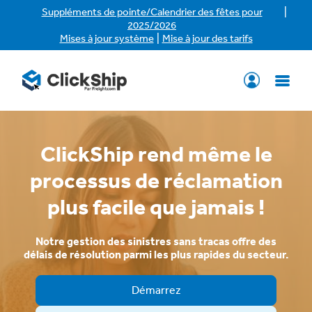
|
Suppléments de pointe/Calendrier des fêtes pour
2025/2026
|
Mises à jour système
Mise à jour des tarifs
ClickShip rend même le
processus de réclamation
plus facile que jamais !
Notre gestion des sinistres sans tracas offre des
délais de résolution parmi les plus rapides du secteur.
Démarrez