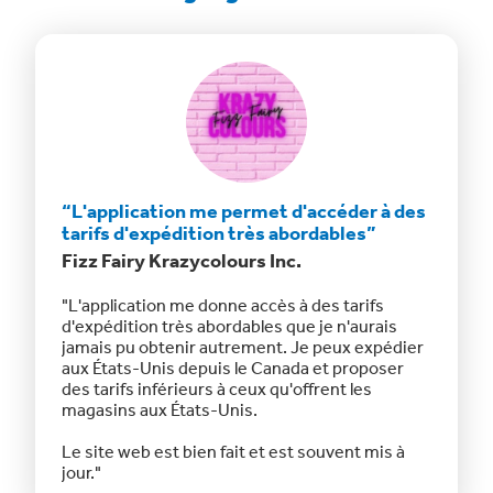
r à des
“Nous avons économisé beaucoup
“Je re
”
d'argent en utilisant les tarifs de
applic
ClickShip.”
Dotmar
Cocoa40 Inc.
fs
"Cette 
rais
coûts d'
ClickShip a changé la donne ! Je le recommande
xpédier
possibi
sans hésiter à toutes les petites entreprises !
poser
des coût
s
mis à