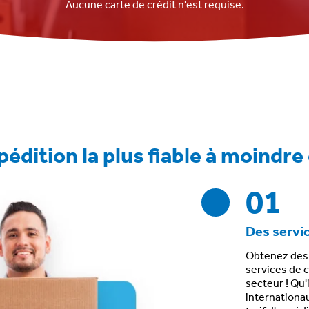
Aucune carte de crédit n'est requise.
pédition la plus fiable à moindre
01
Des servi
Obtenez de
services de c
secteur ! Qu'
internationa