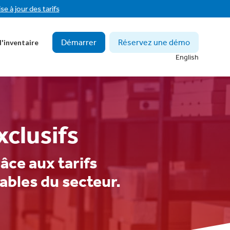
se à jour des tarifs
Démarrer
Réservez une démo
'inventaire
English
xclusifs
âce aux tarifs
iables du secteur.