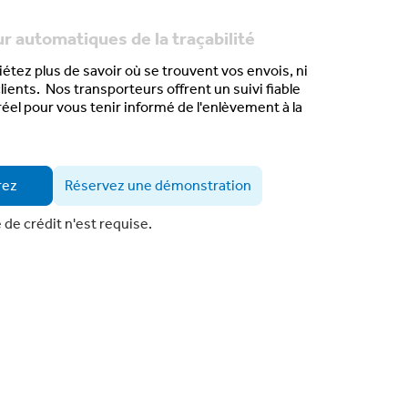
ur automatiques de la traçabilité
étez plus de savoir où se trouvent vos envois, ni
clients. Nos transporteurs offrent un
suivi fiable
réel
pour vous tenir informé de
l'enlèvement à la
rez
Réservez une démonstration
de crédit n'est requise.