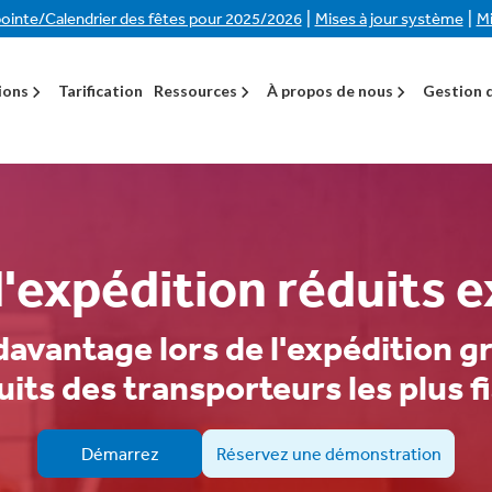
|
|
ointe/Calendrier des fêtes pour 2025/2026
Mises à jour système
Mi
ions
Tarification
Ressources
À propos de nous
Gestion d
d'expédition réduits e
vantage lors de l'expédition gr
its des transporteurs les plus f
Démarrez
Réservez une démonstration