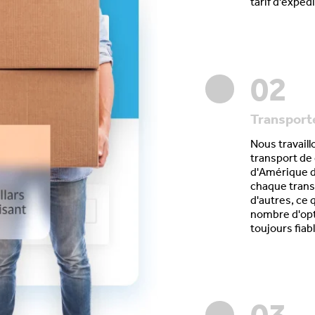
tarif d'expéd
02
Transport
Nous travaill
transport de c
d'
Amérique d
chaque trans
d'autres, ce 
nombre d'opti
toujours fiab
03