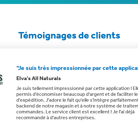
Témoignages de clients
“Des tarifs d'expédition abordables, trop be
être vrais !”
Scrub Inspired
"ClickShip change la donne pour les petites entreprises 
tarifs d'expédition sont les meilleurs que j'aie jamais vus
honnête, j'ai d'abord pensé qu'il devait y avoir un piège c
semblait trop beau pour être vrai.
Mais c'est vraiment aussi génial ! Je le recommande viv