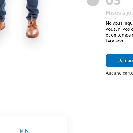
Mises à jo
Ne vous inqui
vous, ni vos 
et en temps 
livraison
.
Démar
Aucune carte 