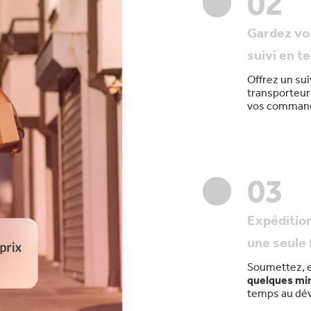
02
Gardez vos
suivi en t
Offrez un sui
transporteur
vos command
03
Expéditio
une seule 
Soumettez, e
quelques mi
temps au dév