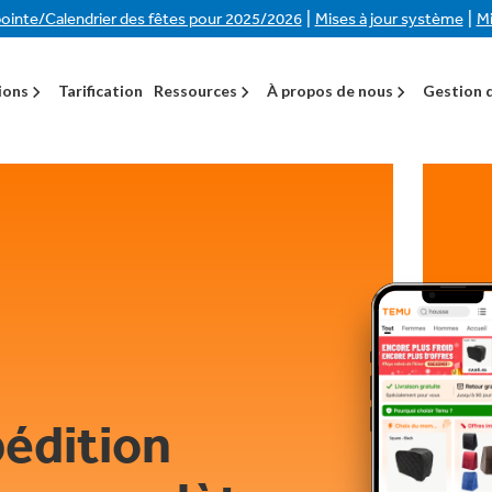
|
|
ointe/Calendrier des fêtes pour 2025/2026
Mises à jour système
Mi
ions
Tarification
Ressources
À propos de nous
Gestion d
pédition