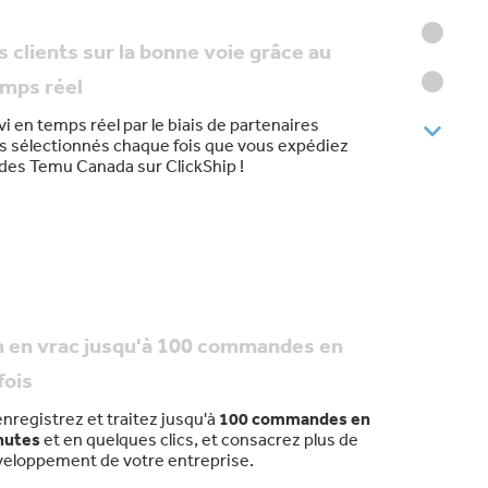
 clients sur la bonne voie grâce au
emps réel
vi en temps réel par le biais de partenaires
s sélectionnés chaque fois que vous expédiez
es Temu Canada sur ClickShip !
n en vrac jusqu'à 100 commandes en
fois
nregistrez et traitez jusqu'à
100 commandes en
nutes
et en quelques clics, et consacrez plus de
eloppement de votre entreprise.