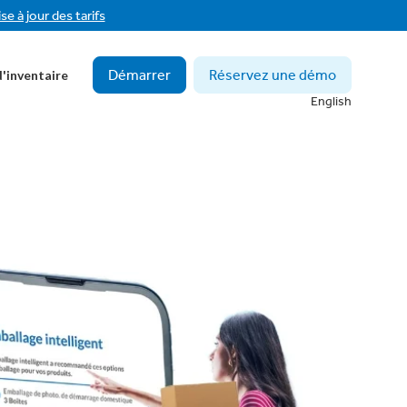
se à jour des tarifs
Démarrer
Réservez une démo
'inventaire
English