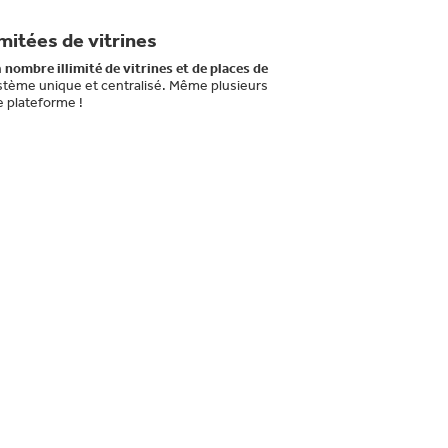
imitées de vitrines
n
nombre illimité de vitrines et de places de
stème unique et centralisé. Même plusieurs
 plateforme !