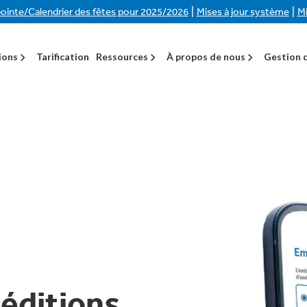
|
|
ointe/Calendrier des fêtes pour 2025/2026
Mises à jour système
Mi
ions
Tarification
Ressources
À propos de nous
Gestion d
éditions