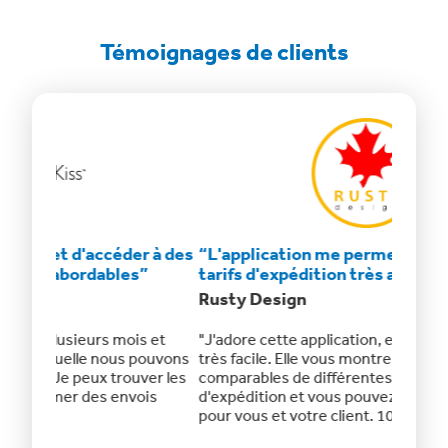
Témoignages de clients
r à des
“L'application me permet d'accéder à des
“Des ta
”
tarifs d'expédition très abordables”
beaux p
Rusty Design
Scrub 
s et
"J'adore cette application, elle rend l'expédition
"ClickSh
 pouvons
très facile. Elle vous montre tous les tarifs
entrepri
er les
comparables de différentes sociétés
meilleur
ois
d'expédition et vous pouvez choisir le meilleur
honnête,
pour vous et votre client. 10/10"
un piège
vrai.