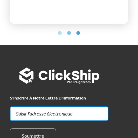
Mais c'e
recomm
S'inscrire À Notre Lettre D'information