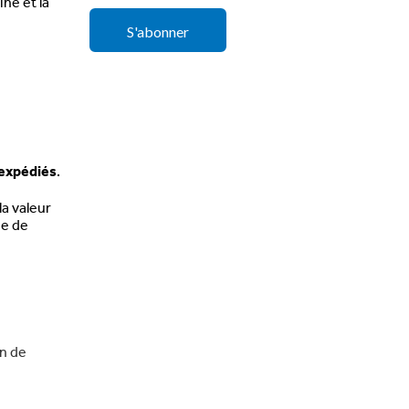
ine et la
 expédiés
.
a valeur
ée de
on de