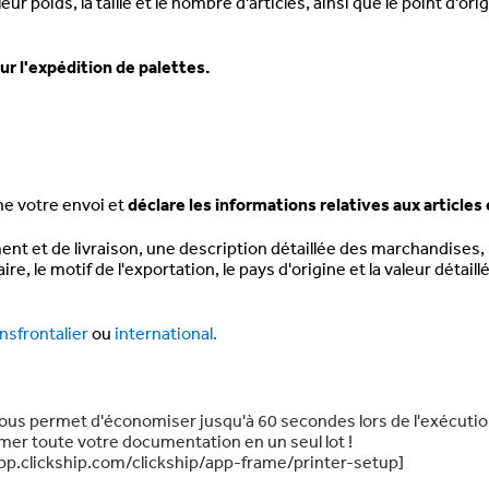
 poids, la taille et le nombre d'articles, ainsi que le point d'orig
r l'expédition de palettes.
e votre envoi et
déclare les informations relatives aux articles
t et de livraison, une description détaillée des marchandises, l
ire, le motif de l'exportation, le pays d'origine et la valeur détaill
nsfrontalier
ou
international.
ous permet d'économiser jusqu'à 60 secondes lors de l'exécuti
mer toute votre documentation en un seul lot !
//app.clickship.com/clickship/app-frame/printer-setup]