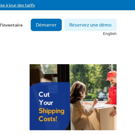
se à jour des tarifs
Démarrer
Réservez une démo
'inventaire
English