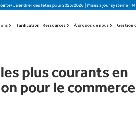
|
|
ointe/Calendrier des fêtes pour 2025/2026
Mises à jour système
Mi
ions
Tarification
Ressources
À propos de nous
Gestion d
les plus courants en
ion pour le commerce