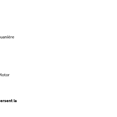
ouanière
 Motor
versent la