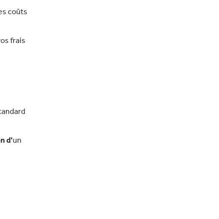
es coûts
os frais
standard
n d'
un