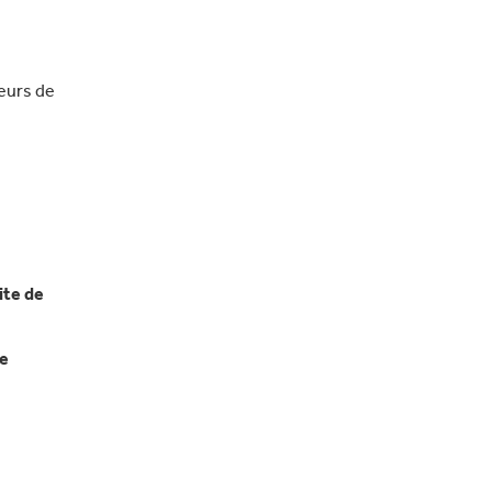
eurs de
ite de
de